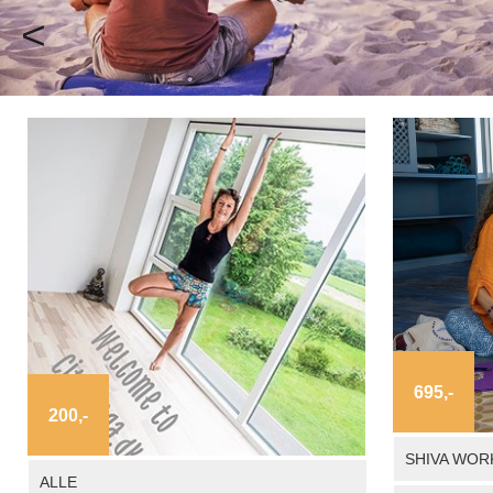
<
695,-
200,-
SHIVA WOR
ALLE