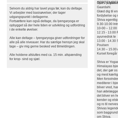
SEPTEMBE
Oplev yogaens 
Gaardahl.
Selvom du aldrig har lavet yoga før, kan du deltage.
Glæd dig til e
Vi arbejder med basisøvelser, der tager
fordybelse og m
udgangspunkt i deltagerne.
Shiva egentlig
Fortsættere kan også deltage, da Iyengaryoga er
9.30-10.00 Int
opbygget så der hele tiden er udvikling og udfordring
10-00 – 12.00
i de enkelte øvelser.
12.15 - 13.00 F
ayurvedisk te
Alle kan deltage – Iyengaryoga giver udfordringer for
13.00 - 14.30 
alle på alle niveauer. Har du særlige hensyn jeg skal
Poulsen
tage – giv mig gerne besked ved tilmeldingen.
14.30 – 15.00 
Kurset foregår i
Alle holdene afsluttes med ca. 15 min. afspænding
for krop- sind og sjæl.
Shiva er Yogae
Himalayas bjer
det, der gør o
og mest kærlig
Men forsvinder a
mediterer i bj
bliver vred, h
han ødelægger -
det bliver en h
kender og elsk
og ro til nerv
Shivas legende,
som baggrund. 
om Shiva.