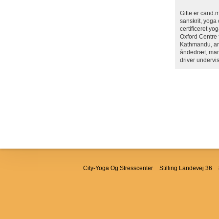
Gitte er cand.m
sanskrit, yoga
certificeret yo
Oxford Centre f
Kathmandu, arbe
åndedræt, mant
driver undervi
City-Yoga Og Stresscenter
Stilling Landevej 36